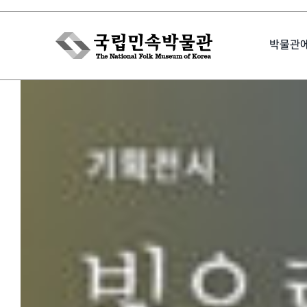
Skip
to
박물관
content