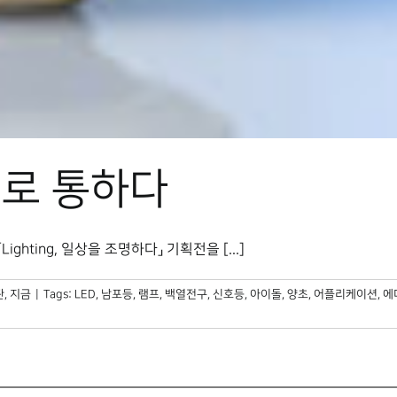
로 통하다
ting, 일상을 조명하다」 기획전을 [...]
, 지금
|
Tags:
LED
,
남포등
,
램프
,
백열전구
,
신호등
,
아이돌
,
양초
,
어플리케이션
,
에