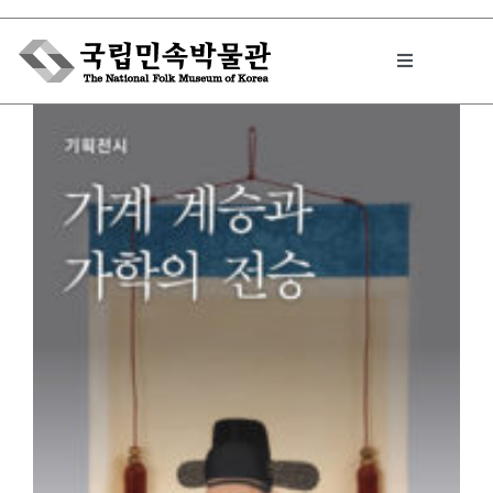
Skip
to
Toggle
content
Navigation
박물관에서는
민속이야기
민속 인사이드
원문보기 PDF