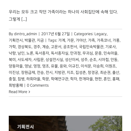
우리는 모두 크고 작던 가족이라는 하나의 사회집단에 속해 있다.
그렇게 [...]
By
dintro_admin
|
2017년 6월 27일
|
Categories:
Legacy
,
기획전시
,
박물관, 지금
|
Tags:
가계
,
가문
,
가야산
,
가족
,
가족코너
,
가풍
,
가학
,
경상북도
,
경주
,
계승
,
고문서
,
공조판서
,
국립민속박물관
,
기로사
,
낙향
,
남인
,
노론
,
독서종자
,
독서종자실
,
만귀정
,
무괴심
,
문중
,
민속마을
,
북미
,
사도세자
,
사립문
,
상설전시실
,
성산이씨
,
성주
,
순조
,
시아첩
,
안동
,
양동마을
,
영남
,
영정
,
영조
,
유물
,
응와
,
이규진
,
이석문
,
이승희
,
이원조
,
이진상
,
장원급제
,
전승
,
전시
,
지방관
,
지조
,
집성촌
,
창경궁
,
최순권
,
출산
,
충절
,
침병
,
하회마을
,
학문
,
학예연구관
,
학자
,
한개마을
,
현판
,
혼인
,
홍패
,
회방홍패
|
0 Comments
Read More