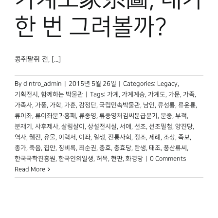
한 번 그려볼까?
콩쥐팥쥐 전, [...]
By
dintro_admin
|
2015년 5월 26일
|
Categories:
Legacy
,
기획전시
,
함께하는 박물관
|
Tags:
가계
,
가계계승
,
가계도
,
가문
,
가족
,
가족사
,
가풍
,
가학
,
가훈
,
감정단
,
국립민속박물관
,
남인
,
류성룡
,
류운룡
,
류이좌
,
류이좌문과홍패
,
류중영
,
류중영처김씨분급문기
,
문중
,
부적
,
분재기
,
사후제사
,
살림살이
,
상설전시실
,
서애
,
선조
,
선조필첩
,
양진당
,
역사
,
웹진
,
유물
,
이력서
,
이좌
,
일생
,
전통사회
,
정조
,
제례
,
조상
,
족보
,
종가
,
죽음
,
집안
,
징비록
,
최순권
,
충효
,
충효당
,
탄생
,
태조
,
풍산류씨
,
한국국학진흥원
,
한국인의일생
,
허목
,
현판
,
화경당
|
0 Comments
Read More