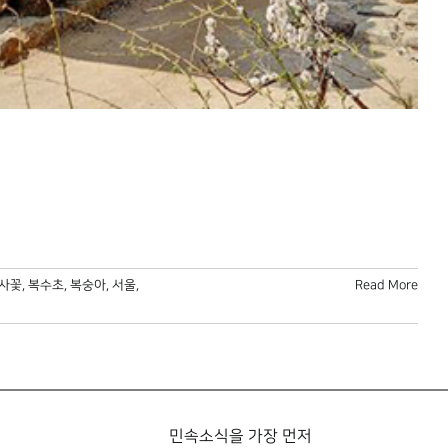
사꽃
,
복수초
,
복숭아
,
서울
,
Read More
민속소식을 가장 먼저