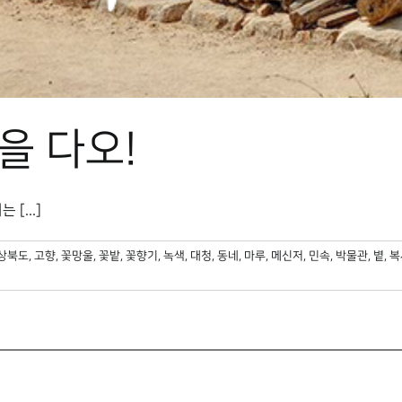
을 다오!
[...]
상북도
,
고향
,
꽃망울
,
꽃밭
,
꽃향기
,
녹색
,
대청
,
동네
,
마루
,
메신저
,
민속
,
박물관
,
볕
,
복