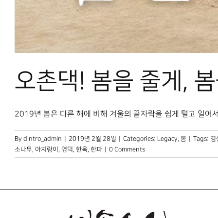
오촌댁! 봄을 줄게, 봄
2019년 봄은 다른 해에 비해 겨울의 끝자락을 쉽게 털고 일어서는 
By
dintro_admin
|
2019년 2월 28일
|
Categories:
Legacy
,
봄
|
Tags:
경
소나무
,
아지랑이
,
영덕
,
한옥
,
한파
|
0 Comments