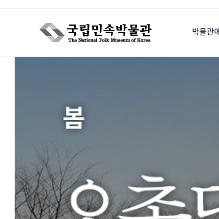
Skip
to
박물관
content