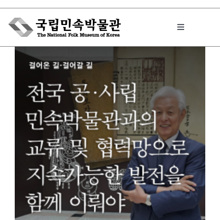
Skip
to
Toggle
content
Navigation
박물관에서는
민속이야기
민속 인사이드
원문보기 PDF