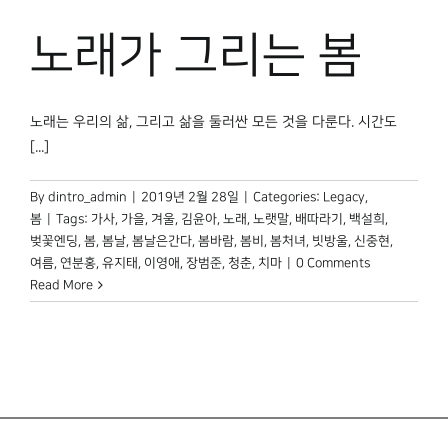
박물관 홈페이지
노래가 그리는 봄
노래는 우리의 삶, 그리고 삶을 둘러싼 모든 것을 다룬다. 시간도
[...]
By
dintro_admin
|
2019년 2월 28일
|
Categories:
Legacy
,
봄
|
Tags:
가사
,
가을
,
겨울
,
김윤아
,
노래
,
노랫말
,
배따라기
,
백설희
,
벚꽃엔딩
,
봄
,
봄날
,
봄날은간다
,
봄바람
,
봄비
,
봄처녀
,
빗방울
,
신중현
,
여름
,
연분홍
,
유지태
,
이영애
,
장범준
,
청춘
,
치마
|
0 Comments
Read More