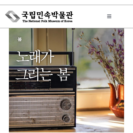
Skip
to
Toggle
content
Navigation
박물관에서는
민속이야기
민속 인사이드
원문보기 PDF