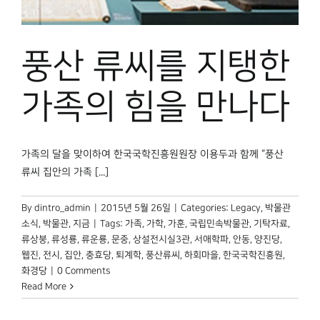
박물관 홈페이지
풍산 류씨를 지탱한
가족의 힘을 만나다
가족의 달을 맞이하여 한국국학진흥원원장 이용두과 함께 “풍산
류씨 집안의 가족 [...]
By
dintro_admin
|
2015년 5월 26일
|
Categories:
Legacy
,
박물관
소식
,
박물관, 지금
|
Tags:
가족
,
가학
,
가훈
,
국립민속박물관
,
기탁자료
,
류상붕
,
류성룡
,
류운룡
,
문중
,
상설전시실3관
,
서애학파
,
안동
,
양진당
,
웹진
,
전시
,
집안
,
충효당
,
퇴계학
,
풍산류씨
,
하회마을
,
한국국학진흥원
,
화경당
|
0 Comments
Read More