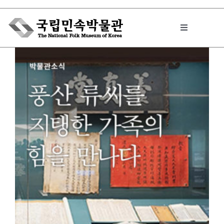
Skip
to
Toggle
content
Navigation
박물관에서는
민속이야기
민속 인사이드
원문보기 PDF