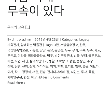
무속이 있다
우리의 고유 [...]
By
dintro_admin
|
2015년 4월 23일
|
Categories:
Legacy
,
기획전시
,
함께하는 박물관
|
Tags:
3만
,
개방형수장고
,
관우
,
국립민속박물관
,
기증품
,
남강
,
동묘
,
동영상
,
무구
,
무기
,
무복
,
무속. 기도
,
무신도
,
미라클
,
미라클글라스
,
박두
,
밤쥐무당무녀
,
방울
,
부패
,
블루투스
,
비콘
,
사업
,
사진
,
삼국지연의도
,
생활
,
소박함
,
소장품
,
손장연
,
수장고
,
신당
,
신령
,
신앙
,
실체
,
아카이브
,
악기
,
액땜
,
오디오
,
웹진
,
유물
,
이보라
,
이사
,
작고
,
장장식
,
재현
,
전승
,
전시디자이너
,
점
,
최인순
,
투사
,
특성
,
학예연구관
,
형상
,
확장
,
휴대폰
|
0 Comments
Read More