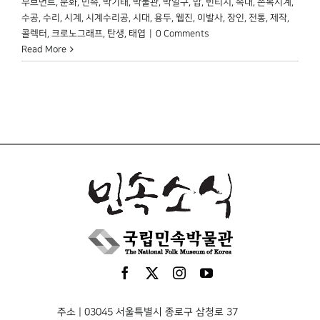
무브먼트
,
문화
,
민속
,
박기태
,
박물관
,
박일구
,
밥
,
빈티지
,
속내
,
손목시계
,
수공
,
수리
,
시계
,
시계수리공
,
시대
,
용두
,
웹진
,
이발사
,
장인
,
전통
,
제작
,
콜렉터
,
크로노그래프
,
탄생
,
태엽
|
0 Comments
Read More
주소 | 03045 서울특별시 종로구 삼청로 37