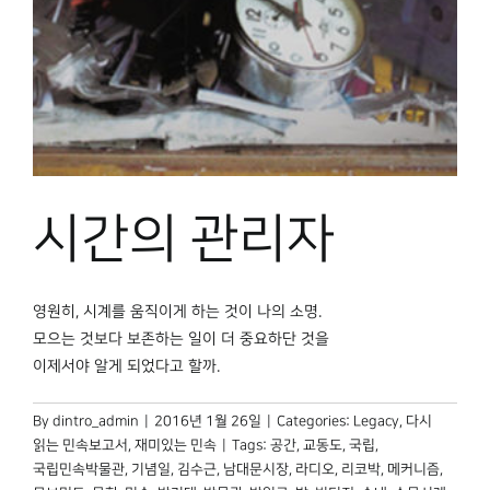
시간의 관리자
영원히, 시계를 움직이게 하는 것이 나의 소명.
모으는 것보다 보존하는 일이 더 중요하단 것을
이제서야 알게 되었다고 할까.
By
dintro_admin
|
2016년 1월 26일
|
Categories:
Legacy
,
다시
읽는 민속보고서
,
재미있는 민속
|
Tags:
공간
,
교동도
,
국립
,
국립민속박물관
,
기념일
,
김수근
,
남대문시장
,
라디오
,
리코박
,
메커니즘
,