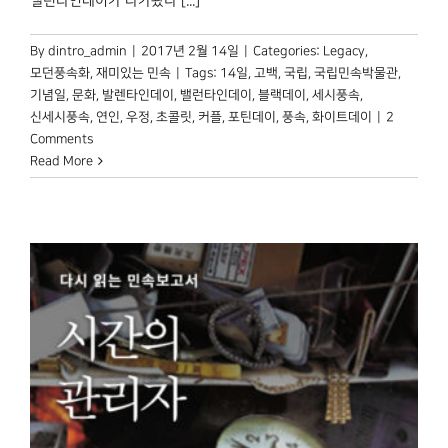
밸런타인데이가 다가왔나 [...]
By
dintro_admin
|
2017년 2월 14일
|
Categories:
Legacy
,
모던풍속화
,
재미있는 민속
|
Tags:
14일
,
고백
,
국립
,
국립민속박물관
,
기념일
,
문화
,
발렌타인데이
,
밸런타인데이
,
블랙데이
,
세시풍속
,
신세시풍속
,
연인
,
우정
,
초콜릿
,
커플
,
포틴데이
,
풍속
,
화이트데이
|
2
Comments
Read More