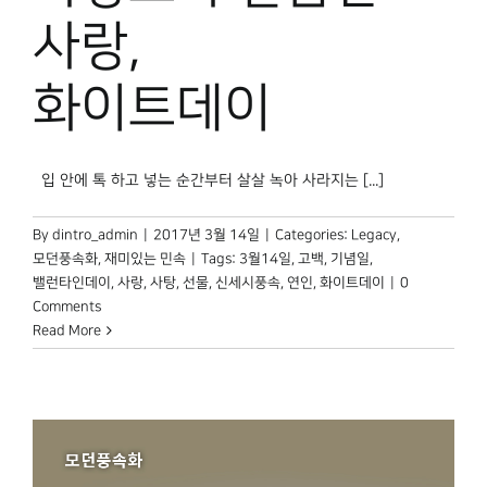
박물관 홈페이지
사랑,
화이트데이
입 안에 톡 하고 넣는 순간부터 살살 녹아 사라지는 [...]
By
dintro_admin
|
2017년 3월 14일
|
Categories:
Legacy
,
모던풍속화
,
재미있는 민속
|
Tags:
3월14일
,
고백
,
기념일
,
밸런타인데이
,
사랑
,
사탕
,
선물
,
신세시풍속
,
연인
,
화이트데이
|
0
Comments
Read More