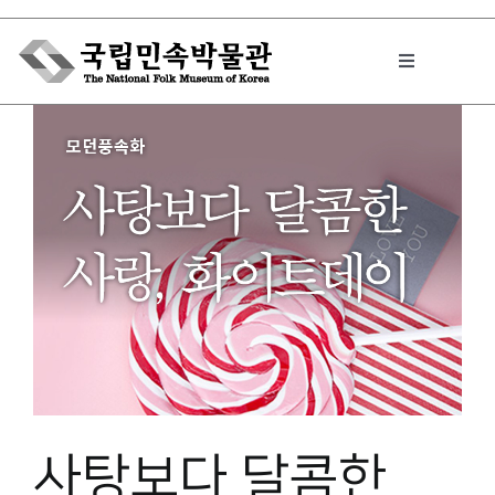
Skip
to
Toggle
content
Navigation
박물관에서는
민속이야기
민속 인사이드
원문보기 PDF
사탕보다 달콤한