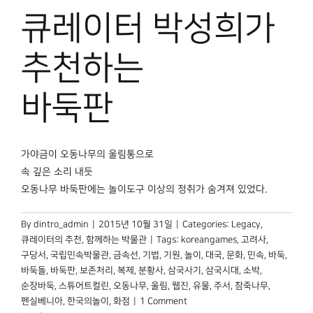
박물관 홈페이지
큐레이터 박성희가
추천하는
바둑판
가야금이 오동나무의 울림통으로
속 깊은 소리 내듯
오동나무 바둑판에는 놀이도구 이상의 정취가 숨겨져 있었다.
By
dintro_admin
|
2015년 10월 31일
|
Categories:
Legacy
,
큐레이터의 추천
,
함께하는 박물관
|
Tags:
koreangames
,
고려사
,
구당서
,
국립민속박물관
,
금속선
,
기법
,
기원
,
놀이
,
대국
,
문화
,
민속
,
바둑
,
바둑돌
,
바둑판
,
보존처리
,
복제
,
분황사
,
삼국사기
,
삼국시대
,
소박
,
순장바둑
,
스튜어트컬린
,
오동나무
,
울림
,
웹진
,
유물
,
주서
,
참죽나무
,
펜실베니아
,
한국의놀이
,
화점
|
1 Comment