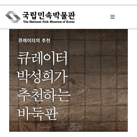
Skip
to
Toggle
content
Navigation
박물관에서는
민속이야기
민속 인사이드
원문보기 PDF