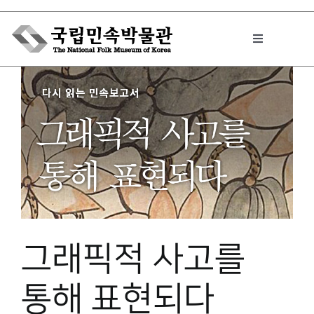
Skip
to
Toggle
content
Navigation
박물관에서는
민속이야기
민속 인사이드
그래픽적 사고를
원문보기 PDF
통해 표현되다