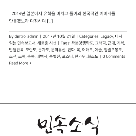
박물관 홈페이지
2014년 일본에서 유학을 마치고 돌아와 한국적인 이미지를
만들겠노라 다짐하며 [...]
By
dintro_admin
|
2017년 10월 21일
|
Categories:
Legacy
,
다시
읽는 민속보고서
,
새로운 시선
|
Tags:
곽분양행락도
,
그래픽
,
근대
,
기복
,
만월만복
,
모란도
,
문자도
,
문화유산
,
민화
,
복
,
어해도
,
예술
,
일월오봉도
,
조선
,
조형
,
축복
,
태백시
,
특별전
,
포스터
,
한가위
,
화조도
|
0 Comments
Read More