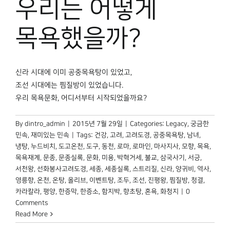
우리는 어떻게
박물관 홈페이지
목욕했을까?
신라 시대에 이미 공중목욕탕이 있었고,
조선 시대에는 찜질방이 있었습니다.
우리 목욕문화, 어디서부터 시작되었을까요?
By
dintro_admin
|
2015년 7월 29일
|
Categories:
Legacy
,
궁금한
민속
,
재미있는 민속
|
Tags:
건강
,
고려
,
고려도경
,
공중목욕탕
,
남녀
,
냉탕
,
누드비치
,
도고온천
,
도구
,
동천
,
로마
,
로마인
,
마사지사
,
모향
,
목욕
,
목욕재계
,
문종
,
문종실록
,
문화
,
미용
,
박혁거세
,
불교
,
삼국사기
,
서긍
,
서천왕
,
선화봉사고려도경
,
세종
,
세종실록
,
스트리질
,
신라
,
양귀비
,
역사
,
영릉향
,
온천
,
온탕
,
올리브
,
이벤트탕
,
조두
,
조선
,
진평왕
,
찜질방
,
청결
,
카라칼라
,
평양
,
한증막
,
한증소
,
함지박
,
향초탕
,
혼욕
,
화청지
|
0
Comments
Read More