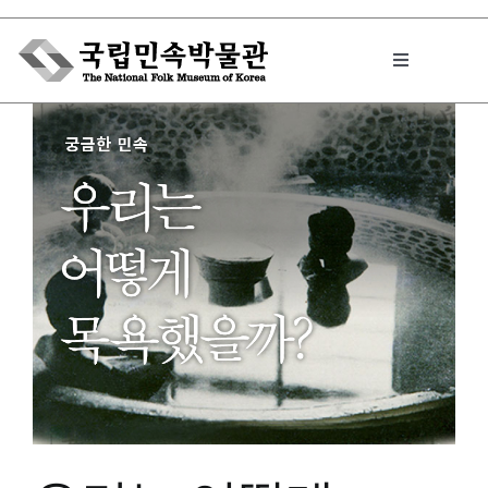
Skip
to
Toggle
content
Navigation
박물관에서는
민속이야기
민속 인사이드
원문보기 PDF