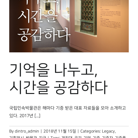
기억을 나누고,
시간을 공감하다
국립민속박물관은 해마다 기증 받은 대표 자료들을 모아 소개하고
있다. 2017년 [...]
By
dintro_admin
|
2018년 11월 15일
|
Categories:
Legacy
,
기획전시
,
박물관, 지금
|
Tags:
견짓대
,
공감
,
기억
,
기증
,
기증자
,
기증품
,