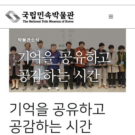
Skip
to
Toggle
content
Navigation
박물관에서는
민속이야기
민속 인사이드
기억을 공유하고
원문보기 PDF
공감하는 시간