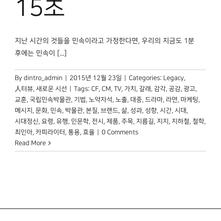
15초
지난 시간의 것들을 민속이라고 가정한다면, 우리의 지금도 1분
후에는 민속이 [...]
By
dintro_admin
|
2015년 12월 23일
|
Categories:
Legacy
,
人터뷰
,
새로운 시선
|
Tags:
CF
,
CM
,
TV
,
가치
,
갈래
,
감각
,
공감
,
광고
,
교훈
,
국립민속박물관
,
기법
,
노약자석
,
노출
,
대중
,
드라마
,
라면
,
마케팅
,
메시지
,
문화
,
민속
,
박물관
,
본질
,
브랜드
,
삶
,
성과
,
성향
,
시간
,
시대
,
시대정신
,
요령
,
유행
,
인문학
,
전시
,
제품
,
주목
,
지름길
,
지지
,
지하철
,
철학
,
최인아
,
카피라이터
,
통용
,
효율
|
0 Comments
Read More