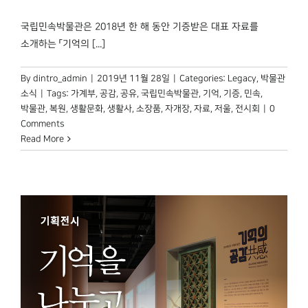
박물관 홈페이지
국립민속박물관은 2018년 한 해 동안 기증받은 대표 자료를
소개하는 「기억의 [...]
By
dintro_admin
|
2019년 11월 28일
|
Categories:
Legacy
,
박물관
소식
|
Tags:
가계부
,
공감
,
공유
,
국립민속박물관
,
기억
,
기증
,
민속
,
박물관
,
복원
,
생활문화
,
생활사
,
소장품
,
자개장
,
자료
,
저울
,
전시회
|
0
Comments
Read More