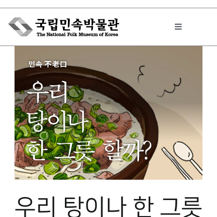
Skip
to
Toggle
content
Navigation
박물관에서는
민속이야기
민속 인사이드
원문보기 PDF
우리 탕이나 한 그릇