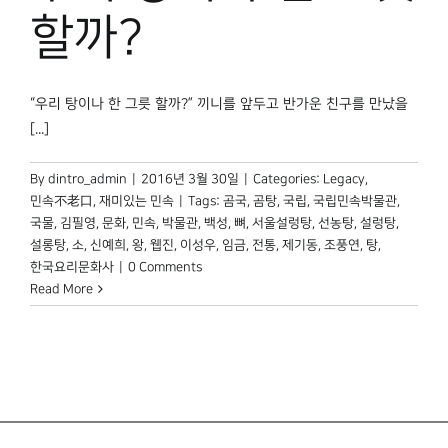
박물관 홈페이지
할까?
“우리 탕이나 한 그릇 할까?” 끼니를 앞두고 반가운 친구를 만났을
[...]
By
dintro_admin
|
2016년 3월 30일
|
Categories:
Legacy
,
민속不老口
,
재미있는 민속
|
Tags:
곰국
,
곰탕
,
국립
,
국립민속박물관
,
국물
,
김필영
,
문화
,
민속
,
박물관
,
백성
,
뼈
,
서울설렁탕
,
선농탕
,
설렁탕
,
설롱탕
,
소
,
신예희
,
왕
,
웹진
,
이성우
,
임금
,
전통
,
제기동
,
조풍연
,
탕
,
한국요리문화사
|
0 Comments
Read More