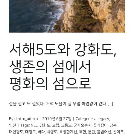
박물관 홈페이지
서해5도와 강화도,
생존의 섬에서
평화의 섬으로
섬을 걷고 또 걸었다. 저녁 노을이 질 무렵 하염없이 걷다 [...]
By
dintro_admin
|
2019년 6월 27일
|
Categories:
Legacy
,
인천
|
Tags:
NLL
,
강화도
,
고립
,
교동도
,
군사요충지
,
꽃게잡이
,
남북
,
대연평도
,
대청도
,
바다
,
백령도
,
북방한계선
,
북한
,
분단
,
불법어선
,
산이포
,