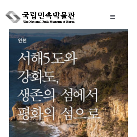
Skip
to
Toggle
content
Navigation
박물관에서는
민속이야기
민속 인사이드
원문보기 PDF