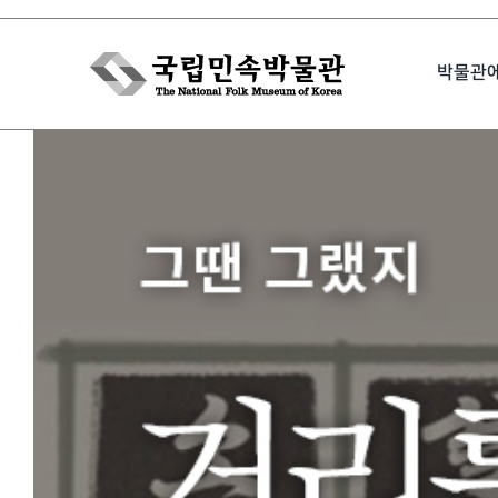
Skip
to
박물관
content