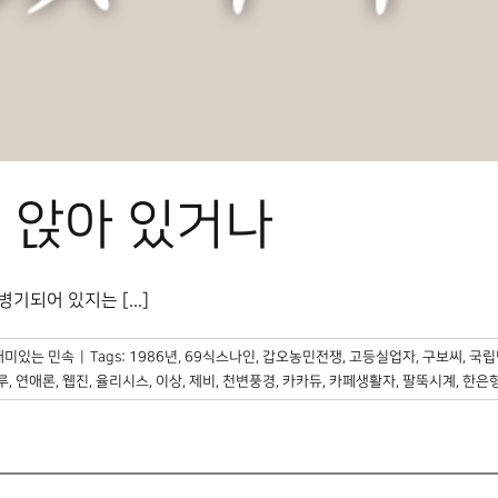
 앉아 있거나
되어 있지는 [...]
재미있는 민속
|
Tags:
1986년
,
69식스나인
,
갑오농민전쟁
,
고등실업자
,
구보씨
,
국립
루
,
연애론
,
웹진
,
율리시스
,
이상
,
제비
,
천변풍경
,
카카듀
,
카페생활자
,
팔뚝시계
,
한은