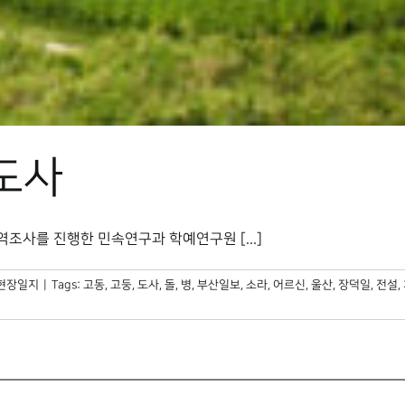
둥도사
조사를 진행한 민속연구과 학예연구원 [...]
현장일지
|
Tags:
고동
,
고둥
,
도사
,
돌
,
병
,
부산일보
,
소라
,
어르신
,
울산
,
장덕일
,
전설
,