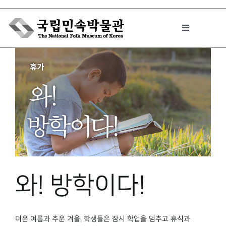
Skip
to
Toggle
content
Navigation
박물관에서는
민속이야기
민속 인사이드
와! 방학이다!
원문보기 PDF
더운 여름과 추운 겨울, 학생들은 잠시 학업을 멈추고 휴식과