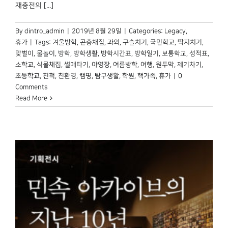
박물관 홈페이지
재충전의 [...]
By
dintro_admin
|
2019년 8월 29일
|
Categories:
Legacy
,
휴가
|
Tags:
겨울방학
,
곤충채집
,
과외
,
구슬치기
,
국민학교
,
딱지치기
,
맞벌이
,
물놀이
,
방학
,
방학생활
,
방학시간표
,
방학일기
,
보통학교
,
성적표
,
소학교
,
식물채집
,
썰매타기
,
야영장
,
여름방학
,
여행
,
원두막
,
제기차기
,
초등학교
,
친척
,
친환경
,
캠핑
,
탐구생활
,
학원
,
핵가족
,
휴가
|
0
Comments
Read More