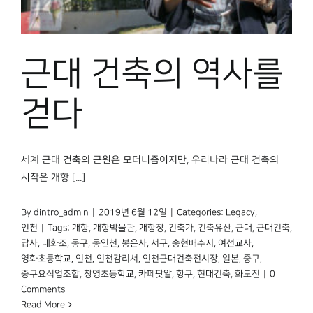
박물관 홈페이지
근대 건축의 역사를
걷다
세계 근대 건축의 근원은 모더니즘이지만, 우리나라 근대 건축의
시작은 개항 [...]
By
dintro_admin
|
2019년 6월 12일
|
Categories:
Legacy
,
인천
|
Tags:
개항
,
개항박물관
,
개항장
,
건축가
,
건축유산
,
근대
,
근대건축
,
답사
,
대화조
,
동구
,
동인천
,
봉은사
,
서구
,
송현배수지
,
여선교사
,
영화초등학교
,
인천
,
인천감리서
,
인천근대건축전시장
,
일본
,
중구
,
중구요식업조합
,
창영초등학교
,
카페팟알
,
항구
,
현대건축
,
화도진
|
0
Comments
Read More