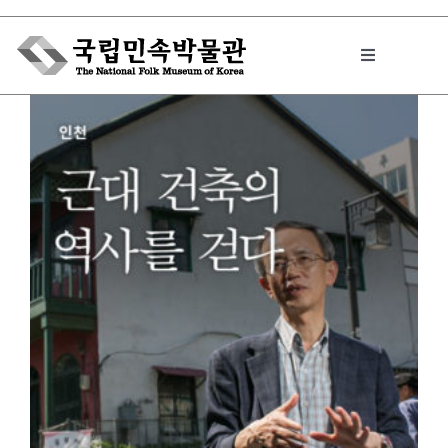
Skip
to
Toggle
content
Navigation
박물관에서는
민속이야기
민속 인사이드
원문보기 PDF