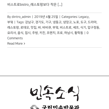
박물관 홈페이지
비스트로bistro_레스토랑보다 작은 [...]
By
dintro_admin
|
2019년 4월 25일
|
Categories:
Legacy
,
부엌
|
Tags:
강남구
,
경기도
,
기구
,
냉동고
,
냉장고
,
노포
,
도구
,
드라마
,
레스토랑
,
로데오
,
맛집
,
바
,
바비큐
,
부엌
,
비스트로
,
셰프
,
식기
,
압구정동
,
요리사
,
음식
,
접시
,
주방
,
키친
,
프렌치
,
프로
,
하남시
,
황학동
|
0
Comments
Read More