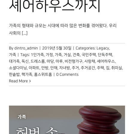
셰어하우스까지
가족의 형태와 규모는 시대에 따라 많은 변화를 겪어왔다. 우리
사회의 [...]
By
dintro_admin
|
2019년 5월 30일
|
Categories:
Legacy
,
가족
|
Tags:
1인가족
,
가정
,
가족
,
거실
,
건축
,
국민주택
,
단독주택
,
대가족
,
독신
,
드레스룸
,
마당
,
마루
,
비전형가구
,
사랑채
,
셰어하우스
,
소셜다이닝
,
아파트
,
안방
,
안채
,
자녀방
,
주거
,
주거공간
,
주택
,
집
,
취미실
,
한솥밥
,
핵가족
,
홈스위트홈
|
0 Comments
Read More