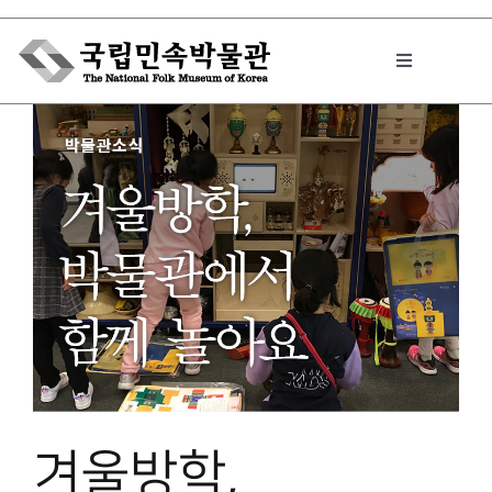
Skip
to
Toggle
content
Navigation
박물관에서는
민속이야기
민속 인사이드
원문보기 PDF
겨울방학,