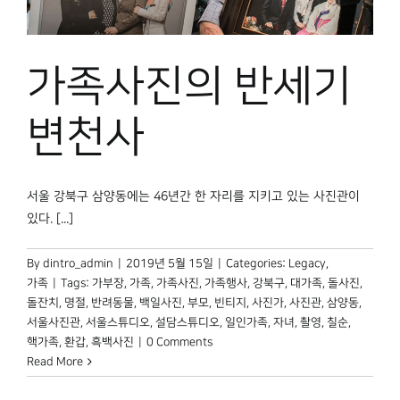
가족사진의 반세기
변천사
서울 강북구 삼양동에는 46년간 한 자리를 지키고 있는 사진관이
있다. [...]
By
dintro_admin
|
2019년 5월 15일
|
Categories:
Legacy
,
가족
|
Tags:
가부장
,
가족
,
가족사진
,
가족행사
,
강북구
,
대가족
,
돌사진
,
돌잔치
,
명절
,
반려동물
,
백일사진
,
부모
,
빈티지
,
사진가
,
사진관
,
삼양동
,
서울사진관
,
서울스튜디오
,
설담스튜디오
,
일인가족
,
자녀
,
촬영
,
칠순
,
핵가족
,
환갑
,
흑백사진
|
0 Comments
Read More