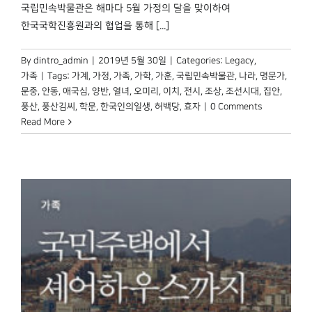
국립민속박물관은 해마다 5월 가정의 달을 맞이하여
한국국학진흥원과의 협업을 통해 [...]
By
dintro_admin
|
2019년 5월 30일
|
Categories:
Legacy
,
가족
|
Tags:
가계
,
가정
,
가족
,
가학
,
가훈
,
국립민속박물관
,
나라
,
명문가
,
문중
,
안동
,
애국심
,
양반
,
열녀
,
오미리
,
이치
,
전시
,
조상
,
조선시대
,
집안
,
풍산
,
풍산김씨
,
학문
,
한국인의일생
,
허백당
,
효자
|
0 Comments
Read More