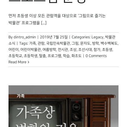
먼저 초등생 이상 모든 관람객을 대상으로 ‘그림으로 즐기는
박물관’ 프로그램을 [...]
By
dintro_admin
|
2019년 7월 25일
|
Categories:
Legacy
,
박물관
소식
|
Tags:
가족
,
관람
,
국립민속박물관
,
그림
,
문자도
,
방학
,
백수백복도
,
어린이
,
어린이박물관
,
여름방학
,
전시관
,
조상
,
조선시대
,
참가
,
초등생
,
초등학교
,
초등학생
,
탈춤
,
프로그램
,
학습
,
화조도
|
0 Comments
Read More