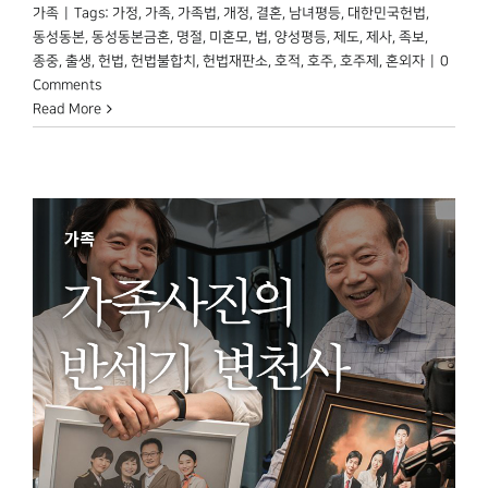
가족
|
Tags:
가정
,
가족
,
가족법
,
개정
,
결혼
,
남녀평등
,
대한민국헌법
,
동성동본
,
동성동본금혼
,
명절
,
미혼모
,
법
,
양성평등
,
제도
,
제사
,
족보
,
종중
,
출생
,
헌법
,
헌법불합치
,
헌법재판소
,
호적
,
호주
,
호주제
,
혼외자
|
0
Comments
Read More