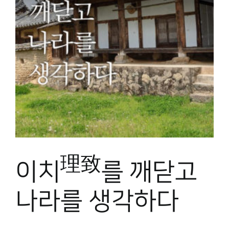
理致
이치
를 깨닫고
나라를 생각하다