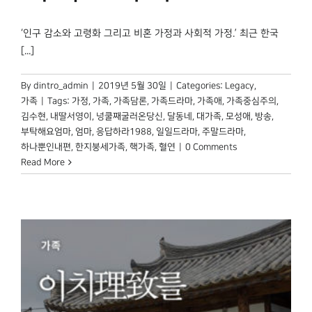
‘인구 감소와 고령화 그리고 비혼 가정과 사회적 가정.’ 최근 한국
[...]
By
dintro_admin
|
2019년 5월 30일
|
Categories:
Legacy
,
가족
|
Tags:
가정
,
가족
,
가족담론
,
가족드라마
,
가족애
,
가족중심주의
,
김수현
,
내딸서영이
,
넝쿨째굴러온당신
,
달동네
,
대가족
,
모성애
,
방송
,
부탁해요엄마
,
엄마
,
응답하라1988
,
일일드라마
,
주말드라마
,
하나뿐인내편
,
한지붕세가족
,
핵가족
,
혈연
|
0 Comments
Read More