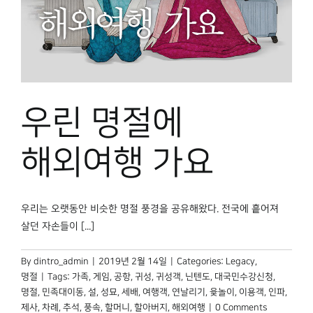
우린 명절에
해외여행 가요
우리는 오랫동안 비슷한 명절 풍경을 공유해왔다. 전국에 흩어져
살던 자손들이 [...]
By
dintro_admin
|
2019년 2월 14일
|
Categories:
Legacy
,
명절
|
Tags:
가족
,
게임
,
공항
,
귀성
,
귀성객
,
닌텐도
,
대국민수강신청
,
명절
,
민족대이동
,
설
,
성묘
,
세배
,
여행객
,
연날리기
,
윷놀이
,
이용객
,
인파
,
제사
,
차례
,
추석
,
풍속
,
할머니
,
할아버지
,
해외여행
|
0 Comments