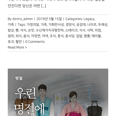
던진다면 당신은 어떤 [...]
By
dintro_admin
|
2019년 5월 15일
|
Categories:
Legacy
,
가족
|
Tags:
가정의달
,
가족
,
가화만사성
,
경양식
,
공감대
,
나이프
,
두레상
,
밥상
,
빵
,
석식
,
손맛
,
수신제가치국평천하
,
스테이크
,
식사
,
식탁
,
아침
,
엄마
,
외식
,
음식
,
자장면
,
저녁
,
조식
,
중식
,
중식당
,
집밥
,
짬뽕
,
테이블
,
포크
,
혈연
|
0 Comments
Read More