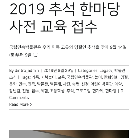
2019 추석 한마당
사전 교육 접수
국립민속박물관은 우리 민족 고유의 명절인 추석을 맞아 9월 14일
(토)부터 9월 [...]
By
dintro_admin
|
2019년 8월 29일
|
Categories:
Legacy
,
박물관
소식
|
Tags:
가족
,
거북놀이
,
교육
,
국립민속박물관
,
놀이
,
만화영화
,
명절
,
문화
,
민속
,
민족
,
박물관
,
볕들재
,
사전
,
송편
,
신청
,
어린이박물관
,
예약
,
장난감
,
전통
,
접수
,
체험
,
초등학생
,
추석
,
프로그램
,
한가위
,
한마당
|
0
Comments
Read More