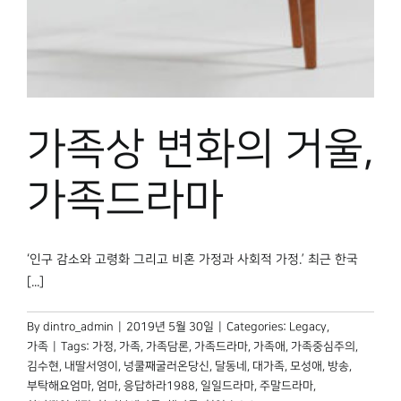
박물관 홈페이지
가족상 변화의 거울,
가족드라마
‘인구 감소와 고령화 그리고 비혼 가정과 사회적 가정.’ 최근 한국
[...]
By
dintro_admin
|
2019년 5월 30일
|
Categories:
Legacy
,
가족
|
Tags:
가정
,
가족
,
가족담론
,
가족드라마
,
가족애
,
가족중심주의
,
김수현
,
내딸서영이
,
넝쿨째굴러온당신
,
달동네
,
대가족
,
모성애
,
방송
,
부탁해요엄마
,
엄마
,
응답하라1988
,
일일드라마
,
주말드라마
,