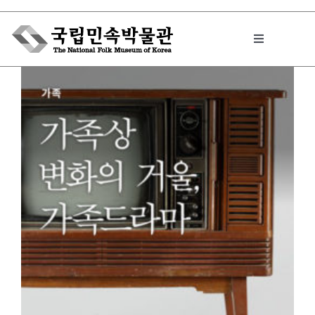
Skip
to
Toggle
content
Navigation
박물관에서는
민속이야기
민속 인사이드
원문보기 PDF