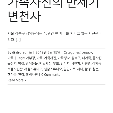
가족사진의 반세기
박물관 홈페이지
변천사
서울 강북구 삼양동에는 46년간 한 자리를 지키고 있는 사진관이
있다. [...]
By
dintro_admin
|
2019년 5월 15일
|
Categories:
Legacy
,
가족
|
Tags:
가부장
,
가족
,
가족사진
,
가족행사
,
강북구
,
대가족
,
돌사진
,
돌잔치
,
명절
,
반려동물
,
백일사진
,
부모
,
빈티지
,
사진가
,
사진관
,
삼양동
,
서울사진관
,
서울스튜디오
,
설담스튜디오
,
일인가족
,
자녀
,
촬영
,
칠순
,
핵가족
,
환갑
,
흑백사진
|
0 Comments
Read More