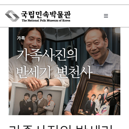
Skip
to
Toggle
content
Navigation
박물관에서는
민속이야기
민속 인사이드
원문보기 PDF