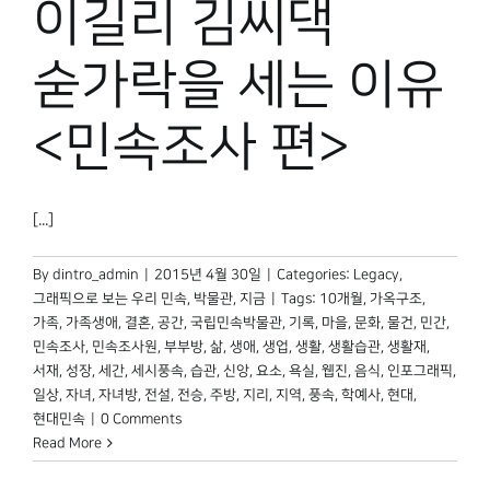
이길리 김씨댁
박물관 홈페이지
숟가락을 세는 이유
<민속조사 편>
[...]
By
dintro_admin
|
2015년 4월 30일
|
Categories:
Legacy
,
그래픽으로 보는 우리 민속
,
박물관, 지금
|
Tags:
10개월
,
가옥구조
,
가족
,
가족생애
,
결혼
,
공간
,
국립민속박물관
,
기록
,
마을
,
문화
,
물건
,
민간
,
민속조사
,
민속조사원
,
부부방
,
삶
,
생애
,
생업
,
생활
,
생활습관
,
생활재
,
서재
,
성장
,
세간
,
세시풍속
,
습관
,
신앙
,
요소
,
욕실
,
웹진
,
음식
,
인포그래픽
,
일상
,
자녀
,
자녀방
,
전설
,
전승
,
주방
,
지리
,
지역
,
풍속
,
학예사
,
현대
,
현대민속
|
0 Comments
Read More