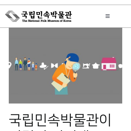
Skip
to
Toggle
content
Navigation
박물관에서는
민속이야기
민속 인사이드
원문보기 PDF
국립민속박물관이