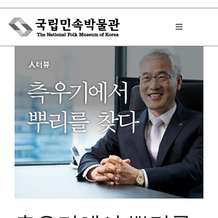
Skip
to
Toggle
content
Navigation
박물관에서는
민속이야기
민속 인사이드
원문보기 PDF