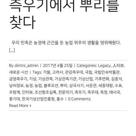
측우기에서 뿌리를
박물관 홈페이지
찾다
우리 민족은 농경에 근간을 둔 농업 위주의 생활을 영위해왔다.
[...]
By
dintro_admin
|
2017년 4월 25일
|
Categories:
Legacy
,
人터뷰
,
새로운 시선
|
Tags:
가뭄
,
고려사
,
관감측우대
,
국립
,
국립민속박물관
,
금영측우기
,
기상
,
기상관측
,
기상관측기관
,
기상산업
,
기후변화
,
김종석
,
날씨정보
,
농경
,
농업
,
블루오션
,
뿌리
,
삼국사기
,
서운관
,
세종대왕
,
수표
,
우량계
,
인터뷰
,
조선왕조실록
,
천문의기
,
측우기
,
측우대
,
측정
,
태사국
,
풍기대
,
한국기상산업진흥원
,
홍수
|
0 Comments
Read More