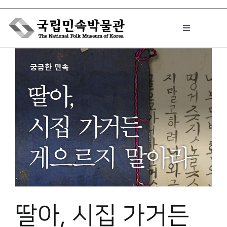
Skip
to
Toggle
content
Navigation
박물관에서는
민속이야기
민속 인사이드
원문보기 PDF
딸아, 시집 가거든