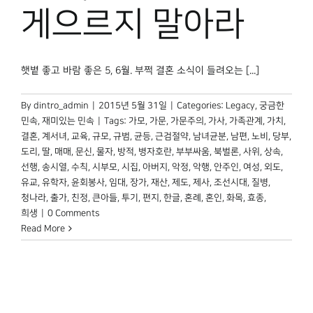
박물관 홈페이지
게으르지 말아라
햇볕 좋고 바람 좋은 5, 6월. 부쩍 결혼 소식이 들려오는 [...]
By
dintro_admin
|
2015년 5월 31일
|
Categories:
Legacy
,
궁금한
민속
,
재미있는 민속
|
Tags:
가모
,
가문
,
가문주의
,
가사
,
가족관계
,
가치
,
결혼
,
계서녀
,
교육
,
규모
,
규범
,
균등
,
근검절약
,
남녀균분
,
남편
,
노비
,
당부
,
도리
,
딸
,
매매
,
문신
,
물자
,
방적
,
병자호란
,
부부싸움
,
북벌론
,
사위
,
상속
,
선행
,
송시열
,
수칙
,
시부모
,
시집
,
아버지
,
악정
,
악행
,
안주인
,
여성
,
외도
,
유교
,
유학자
,
윤회봉사
,
임대
,
장가
,
재산
,
제도
,
제사
,
조선시대
,
질병
,
청나라
,
출가
,
친정
,
큰아들
,
투기
,
편지
,
한글
,
혼례
,
혼인
,
화목
,
효종
,
희생
|
0 Comments
Read More