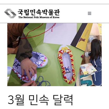
Skip
to
Toggle
content
Navigation
박물관에서는
민속이야기
민속 인사이드
원문보기 PDF
3월 민속 달력