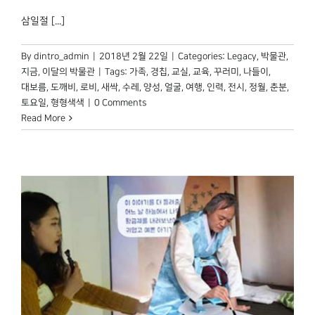
박물관 홈페이지
삼일절 [...]
By
dintro_admin
|
2018년 2월 22일
|
Categories:
Legacy
,
박물관,
지금
,
이달의 박물관
|
Tags:
가족
,
경칩
,
교실
,
교육
,
꾸러미
,
나들이
,
대보름
,
도깨비
,
로비
,
새싹
,
수레
,
양성
,
얼굴
,
여행
,
인력
,
전시
,
정월
,
춘분
,
토요일
,
형형색색
|
0 Comments
Read More