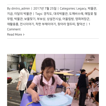
By
dintro_admin
|
2017년 7월 25일
|
Categories:
Legacy
,
박물관,
지금
,
이달의 박물관
|
Tags:
경직도
,
대곡박물관
,
도깨비수레
,
메밀꽃 필
무렵
,
박물관
,
보물찾기
,
부보상
,
상설전시실
,
어울림방
,
영희여장군
,
재활용품
,
전시이야기
,
착한 부채이야기
,
찾아라 열두띠
,
팔덕선
|
1
Comment
Read More