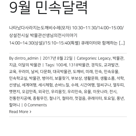
9월 민속달력
나타났다사라지는도깨비수레(모자) 10:30~11:30/14:00~15:00/
상설전시실 박물관선생님의전시이야기
14:00~14:30(상설)/15:10~15:40(특별) 큐레이터와 함께하는 [...]
By
dintro_admin
|
2017년 8월 22일
|
Categories:
Legacy
,
박물관,
지금
,
이달의 박물관
|
Tags:
100세
,
1318박물관
,
경직도
,
교과발견
,
교육
,
꾸러미
,
날씨
,
다문화
,
대곡박물관
,
도깨비
,
미래
,
민속
,
민속유물
,
민속학교실
,
박물관
,
병아리
,
보물찾기
,
부보상
,
생활문화
,
생활소품
,
석학
,
선생님
,
세계여행
,
세시체험
,
손바느질
,
수레
,
시간여행
,
얼씨구나
,
열두띠
,
옛편지
,
오감만족
,
외국인
,
우리몸짓
,
우리민속
,
유물
,
이웃나라
,
전시
,
전통한지공예
,
종횡무진
,
철나기
,
철따라
,
첫걸음
,
큐레이터
,
토요일
,
풍년
,
할머니
|
0 Comments
Read More