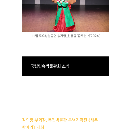
11월 토요상설공연(송가영_전통춤 ‘춤추는 打2024’)
국립민속박물관회 소식
김의광 부회장, 목인박물관 특별기획전 《해주
항아리》 개최