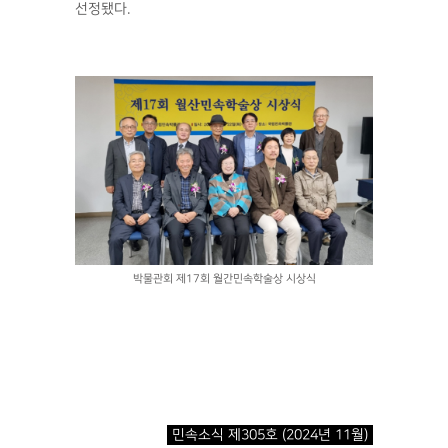
선정됐다.
박물관회 제17회 월간민속학술상 시상식
민속소식 제305호 (2024년 11월)