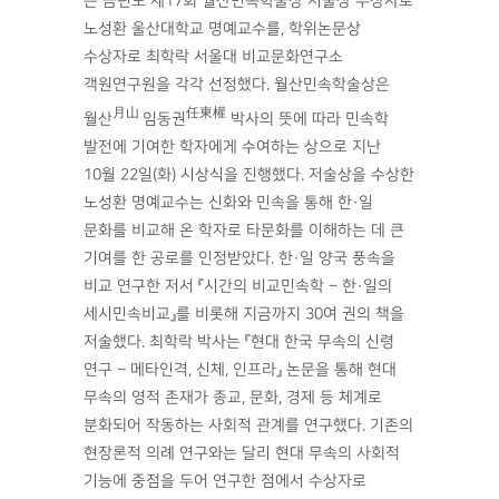
는 금년도 제17회 월산민속학술상 저술상 수상자로
노성환 울산대학교 명예교수를, 학위논문상
수상자로 최학락 서울대 비교문화연구소
객원연구원을 각각 선정했다. 월산민속학술상은
月山
任東權
월산
임동권
박사의 뜻에 따라 민속학
발전에 기여한 학자에게 수여하는 상으로 지난
10월 22일(화) 시상식을 진행했다. 저술상을 수상한
노성환 명예교수는 신화와 민속을 통해 한·일
문화를 비교해 온 학자로 타문화를 이해하는 데 큰
기여를 한 공로를 인정받았다. 한·일 양국 풍속을
비교 연구한 저서 『시간의 비교민속학 – 한·일의
세시민속비교』를 비롯해 지금까지 30여 권의 책을
저술했다. 최학락 박사는 『현대 한국 무속의 신령
연구 – 메타인격, 신체, 인프라』 논문을 통해 현대
무속의 영적 존재가 종교, 문화, 경제 등 체계로
분화되어 작동하는 사회적 관계를 연구했다. 기존의
현장론적 의례 연구와는 달리 현대 무속의 사회적
기능에 중점을 두어 연구한 점에서 수상자로