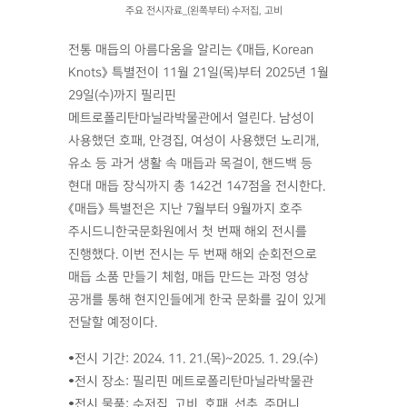
주요 전시자료_(왼쪽부터) 수저집, 고비
전통 매듭의 아름다움을 알리는 《매듭, Korean
Knots》 특별전이 11월 21일(목)부터 2025년 1월
29일(수)까지 필리핀
메트로폴리탄마닐라박물관에서 열린다. 남성이
사용했던 호패, 안경집, 여성이 사용했던 노리개,
유소 등 과거 생활 속 매듭과 목걸이, 핸드백 등
현대 매듭 장식까지 총 142건 147점을 전시한다.
《매듭》 특별전은 지난 7월부터 9월까지 호주
주시드니한국문화원에서 첫 번째 해외 전시를
진행했다. 이번 전시는 두 번째 해외 순회전으로
매듭 소품 만들기 체험, 매듭 만드는 과정 영상
공개를 통해 현지인들에게 한국 문화를 깊이 있게
전달할 예정이다.
•전시 기간: 2024. 11. 21.(목)~2025. 1. 29.(수)
•전시 장소: 필리핀 메트로폴리탄마닐라박물관
•전시 물품: 수저집, 고비, 호패, 선추, 주머니,