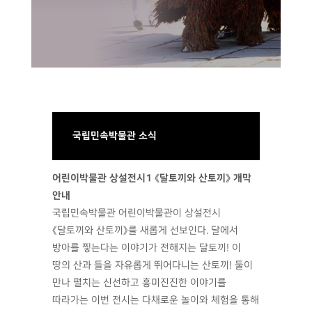
국립민속박물관 소식
어린이박물관 상설전시1 《달토끼와 산토끼》 개막
안내
국립민속박물관 어린이박물관이 상설전시
《달토끼와 산토끼》를 새롭게 선보인다. 달에서
방아를 찧는다는 이야기가 전해지는 달토끼! 이
땅의 산과 들을 자유롭게 뛰어다니는 산토끼! 둘이
만나 펼치는 신선하고 흥미진진한 이야기를
따라가는 이번 전시는 다채로운 놀이와 체험을 통해