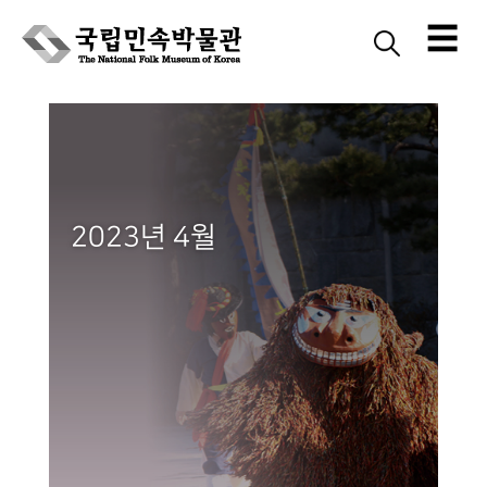
☰
Skip
to
content
2023년 4월