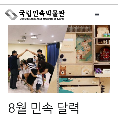
Skip
to
Toggle
content
Navigation
박물관에서는
민속이야기
민속 인사이드
원문보기 PDF
8월 민속 달력