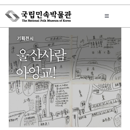
Skip
to
Toggle
content
Navigation
박물관에서는
민속이야기
민속 인사이드
원문보기 PDF