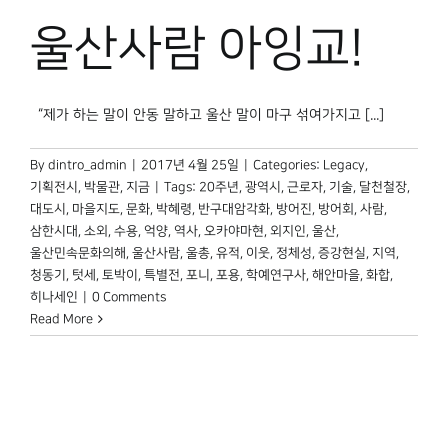
박물관 홈페이지
울산사람 아잉교!
“제가 하는 말이 안동 말하고 울산 말이 마구 섞여가지고 [...]
By
dintro_admin
|
2017년 4월 25일
|
Categories:
Legacy
,
기획전시
,
박물관, 지금
|
Tags:
20주년
,
광역시
,
근로자
,
기술
,
달천철장
,
대도시
,
마을지도
,
문화
,
박혜령
,
반구대암각화
,
방어진
,
방어회
,
사람
,
삼한시대
,
소외
,
수용
,
억양
,
역사
,
오카야마현
,
외지인
,
울산
,
울산민속문화의해
,
울산사람
,
울총
,
유적
,
이웃
,
정체성
,
증강현실
,
지역
,
청동기
,
텃세
,
토박이
,
특별전
,
포니
,
포용
,
학예연구사
,
해안마을
,
화합
,
히나세인
|
0 Comments
Read More