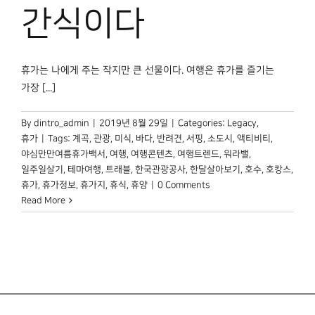
박물관 홈페이지
간식이다
휴가는 나에게 주는 작지만 큰 선물이다. 여행은 휴가를 즐기는
가장 [...]
By
dintro_admin
|
2019년 8월 29일
|
Categories:
Legacy
,
휴가
|
Tags:
계곡
,
관광
,
미식
,
바다
,
반려견
,
서핑
,
소도시
,
액티비티
,
야심만만여름휴가백서
,
여행
,
여행콘텐츠
,
여행트렌드
,
워라밸
,
일주일살기
,
테마여행
,
트래블
,
한국관광공사
,
한달살아보기
,
호수
,
호캉스
,
휴가
,
휴가정보
,
휴가지
,
휴식
,
휴양
|
0 Comments
Read More