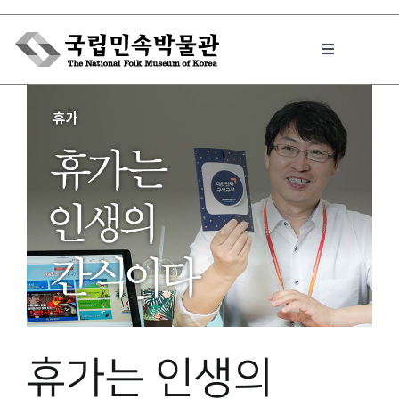
Skip
to
Toggle
content
Navigation
박물관에서는
민속이야기
민속 인사이드
원문보기 PDF
휴가는 인생의