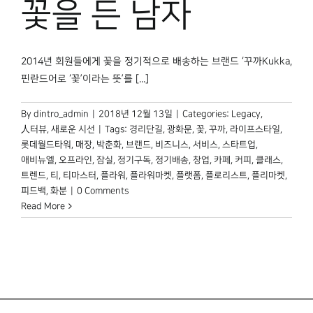
꽃을 든 남자
박물관 홈페이지
2014년 회원들에게 꽃을 정기적으로 배송하는 브랜드 ‘꾸까Kukka,
핀란드어로 ‘꽃’이라는 뜻’를 [...]
By
dintro_admin
|
2018년 12월 13일
|
Categories:
Legacy
,
人터뷰
,
새로운 시선
|
Tags:
경리단길
,
광화문
,
꽃
,
꾸까
,
라이프스타일
,
롯데월드타워
,
매장
,
박춘화
,
브랜드
,
비즈니스
,
서비스
,
스타트업
,
애비뉴엘
,
오프라인
,
잠실
,
정기구독
,
정기배송
,
창업
,
카페
,
커피
,
클래스
,
트렌드
,
티
,
티마스터
,
플라워
,
플라워마켓
,
플랫폼
,
플로리스트
,
플리마켓
,
피드백
,
화분
|
0 Comments
Read More