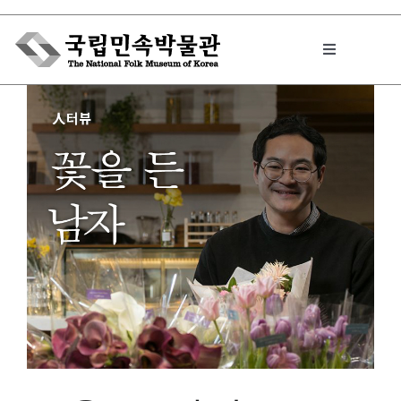
Skip
to
Toggle
content
Navigation
박물관에서는
민속이야기
민속 인사이드
원문보기 PDF