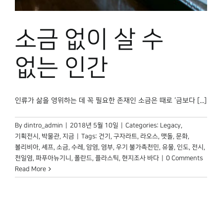
박물관 홈페이지
소금 없이 살 수
없는 인간
인류가 삶을 영위하는 데 꼭 필요한 존재인 소금은 때로 ‘금보다 [...]
By
dintro_admin
|
2018년 5월 10일
|
Categories:
Legacy
,
기획전시
,
박물관, 지금
|
Tags:
건기
,
구자라트
,
라오스
,
맷돌
,
문화
,
볼리비아
,
셰프
,
소금
,
수레
,
암염
,
염부
,
우기 불가촉천민
,
유물
,
인도
,
전시
,
천일염
,
파푸아뉴기니
,
폴란드
,
플라스틱
,
현지조사 바다
|
0 Comments
Read More