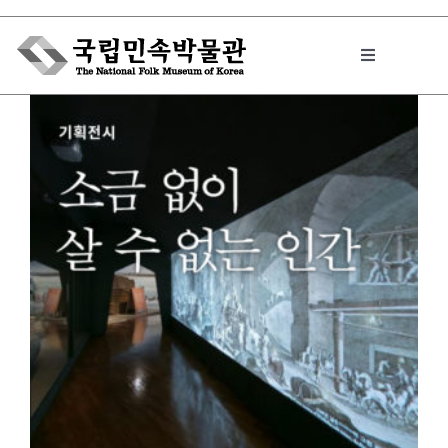
Skip
to
Toggle
content
Navigation
박물관에서는
민속이야기
민속 인사이드
원문보기 PDF