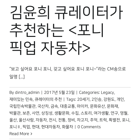
박물관 홈페이지
김윤희 큐레이터가
추천하는 <포니
픽업 자동차>
“보고 싶어요 포니 포니, 갖고 싶어요 포니 포니~”라는 CM송으로
일명 [...]
By
dintro_admin
|
2017년 5월 23일
|
Categories:
Legacy
,
재미있는 민속
,
큐레이터의 추천
|
Tags:
20세기
,
2인승
,
강원도
,
개인
,
국립민속박물관
,
국산차
,
금속
,
대중교통
,
마이카
,
문화유산
,
문화재
,
박물관
,
보존
,
사연
,
상징성
,
생활문화
,
수집
,
스토리
,
여가생활
,
연구
,
영월
,
울산
,
울산사람
,
자동차
,
전시
,
전통
,
정비
,
차고지
,
추억
,
트럭
,
특별전
,
포니
,
포니Ⅱ
,
픽업
,
현대
,
현대자동차
,
화물차
|
0 Comments
Read More