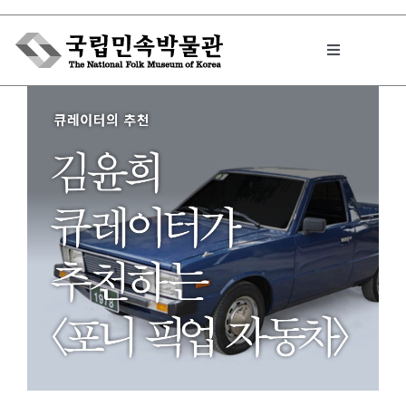
Skip
to
Toggle
content
Navigation
박물관에서는
민속이야기
민속 인사이드
원문보기 PDF