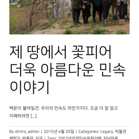
박물관 홈페이지
제 땅에서 꽃피어
더욱 아름다운 민속
이야기
백문이 불여일견. 우리의 민속도 마찬가지다. 조금 더 잘 알고
이해하려면 [...]
By
dintro_admin
|
2015년 4월 20일
|
Categories:
Legacy
,
박물관
체험기
,
박물관, 지금
|
Tags:
2007년지역민속문화의해
,
갈남마을
,