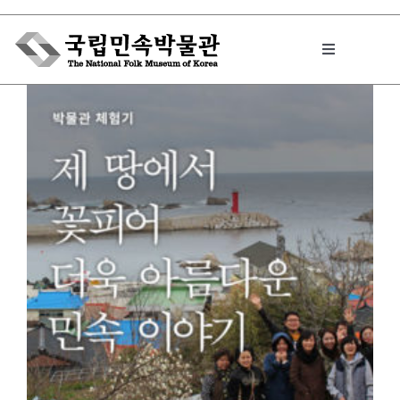
Skip
to
Toggle
content
Navigation
박물관에서는
민속이야기
민속 인사이드
원문보기 PDF