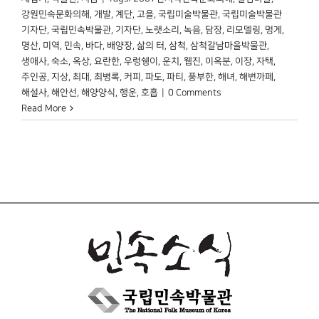
강원민속문화의해
,
개발
,
계단
,
고을
,
국립미술박물관
,
국립미술박물관
기자단
,
국립민속박물관
,
기자단
,
노랫소리
,
녹음
,
담장
,
리모델링
,
멍게
,
명산
,
미역
,
민속
,
바다
,
배양장
,
삶의 터
,
삼척
,
삼척갈남마을박물관
,
생애사
,
숙소
,
옥상
,
요란한
,
우렁쉥이
,
운치
,
웹진
,
이옥분
,
이장
,
자택
,
주인공
,
지상
,
최대
,
최병록
,
커피
,
파도
,
파티
,
풍부한
,
해녀
,
해변까페
,
해설사
,
해안선
,
해양양식
,
행운
,
호흡
|
0 Comments
Read More