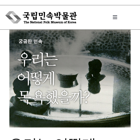
Skip
to
Toggle
content
Navigation
박물관에서는
민속이야기
민속 인사이드
원문보기 PDF