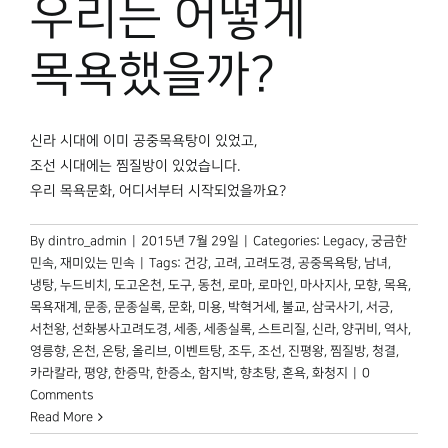
우리는 어떻게
박물관 홈페이지
목욕했을까?
신라 시대에 이미 공중목욕탕이 있었고,
조선 시대에는 찜질방이 있었습니다.
우리 목욕문화, 어디서부터 시작되었을까요?
By
dintro_admin
|
2015년 7월 29일
|
Categories:
Legacy
,
궁금한
민속
,
재미있는 민속
|
Tags:
건강
,
고려
,
고려도경
,
공중목욕탕
,
남녀
,
냉탕
,
누드비치
,
도고온천
,
도구
,
동천
,
로마
,
로마인
,
마사지사
,
모향
,
목욕
,
목욕재계
,
문종
,
문종실록
,
문화
,
미용
,
박혁거세
,
불교
,
삼국사기
,
서긍
,
서천왕
,
선화봉사고려도경
,
세종
,
세종실록
,
스트리질
,
신라
,
양귀비
,
역사
,
영릉향
,
온천
,
온탕
,
올리브
,
이벤트탕
,
조두
,
조선
,
진평왕
,
찜질방
,
청결
,
카라칼라
,
평양
,
한증막
,
한증소
,
함지박
,
향초탕
,
혼욕
,
화청지
|
0
Comments
Read More