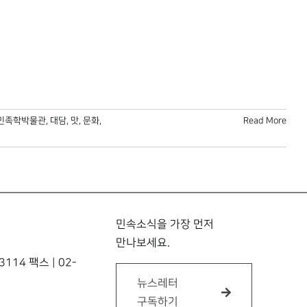
민족학박물관
,
대담
,
맛
,
문화
,
Read More
민속소식을 가장 먼저
만나보세요.
114 팩스 | 02-
뉴스레터
구독하기