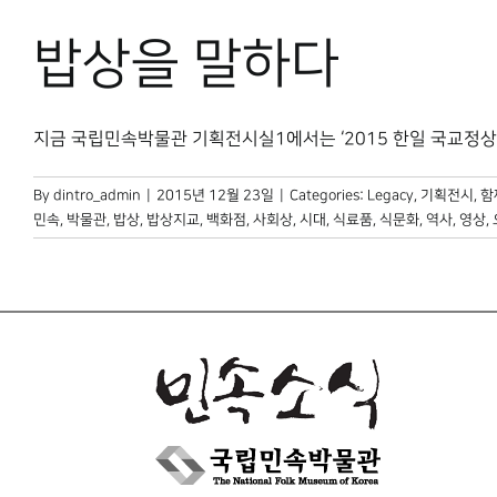
밥상을 말하다
지금 국립민속박물관 기획전시실1에서는 ‘2015 한일 국교정상화 5
By
dintro_admin
|
2015년 12월 23일
|
Categories:
Legacy
,
기획전시
,
함
민속
,
박물관
,
밥상
,
밥상지교
,
백화점
,
사회상
,
시대
,
식료품
,
식문화
,
역사
,
영상
,