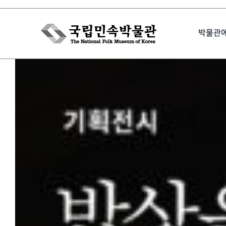
Skip
to
박물관
content