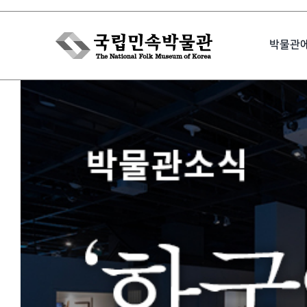
Skip
to
박물관
content