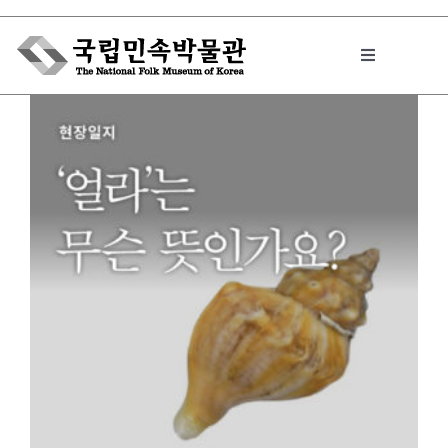
Skip
to
Toggle
content
Navigation
박물관에서는
민속이야기
민속 인사이드
원문보기 PDF