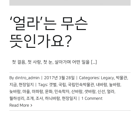
박물관 홈페이지
‘얼라’는 무슨
뜻인가요?
첫 걸음, 첫 사랑, 첫 눈, 살아가며 어떤 일을 [...]
By
dintro_admin
|
2017년 3월 28일
|
Categories:
Legacy
,
박물관,
지금
,
현장일지
|
Tags:
갯벌
,
국립
,
국립민속박물관
,
내바람
,
높바람
,
늦바람
,
마을
,
마파람
,
문화
,
민속학자
,
산바람
,
샛바람
,
신선
,
얼라
,
월하성리
,
조개
,
조사
,
하늬바람
,
현장일지
|
1 Comment
Read More