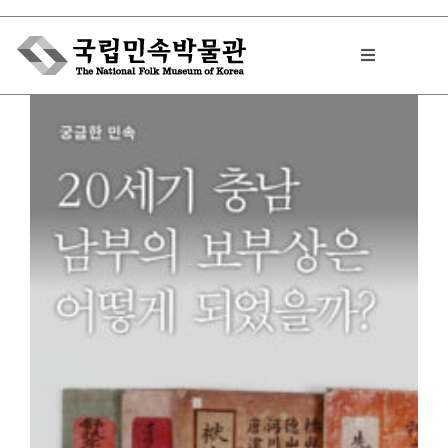
Skip
to
Toggle
content
Navigation
박물관에서는
민속이야기
민속 인사이드
원문보기 PDF