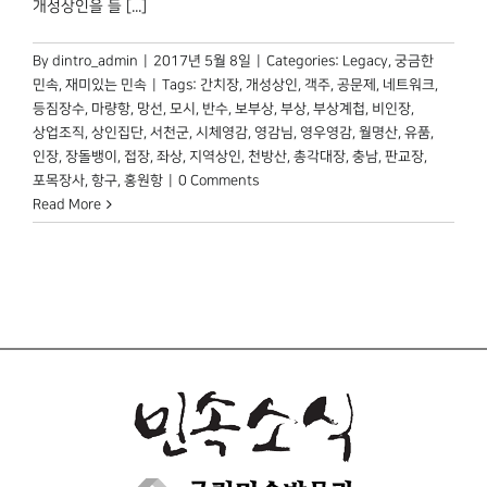
개성상인을 들 [...]
By
dintro_admin
|
2017년 5월 8일
|
Categories:
Legacy
,
궁금한
민속
,
재미있는 민속
|
Tags:
간치장
,
개성상인
,
객주
,
공문제
,
네트워크
,
등짐장수
,
마량항
,
망선
,
모시
,
반수
,
보부상
,
부상
,
부상계첩
,
비인장
,
상업조직
,
상인집단
,
서천군
,
시체영감
,
영감님
,
영우영감
,
월명산
,
유품
,
인장
,
장돌뱅이
,
접장
,
좌상
,
지역상인
,
천방산
,
총각대장
,
충남
,
판교장
,
포목장사
,
항구
,
홍원항
|
0 Comments
Read More