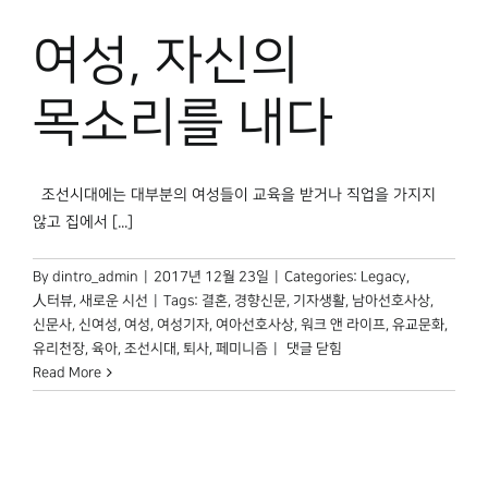
박물관 홈페이지
여성, 자신의
목소리를 내다
조선시대에는 대부분의 여성들이 교육을 받거나 직업을 가지지
않고 집에서 [...]
By
dintro_admin
|
2017년 12월 23일
|
Categories:
Legacy
,
人터뷰
,
새로운 시선
|
Tags:
결혼
,
경향신문
,
기자생활
,
남아선호사상
,
신문사
,
신여성
,
여성
,
여성기자
,
여아선호사상
,
워크 앤 라이프
,
유교문화
,
여성,
유리천장
,
육아
,
조선시대
,
퇴사
,
페미니즘
|
댓글 닫힘
자신의
Read More
목소리를
내다