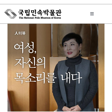
Skip
to
Toggle
content
Navigation
박물관에서는
민속이야기
민속 인사이드
원문보기 PDF