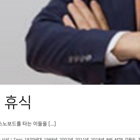
 휴식
드를 타는 이들을 [...]
 시선
|
Tags:
1970년대
,
1988년
,
2002년
,
2011년
,
2018년
,
IMF
,
MTB
,
강원도
,