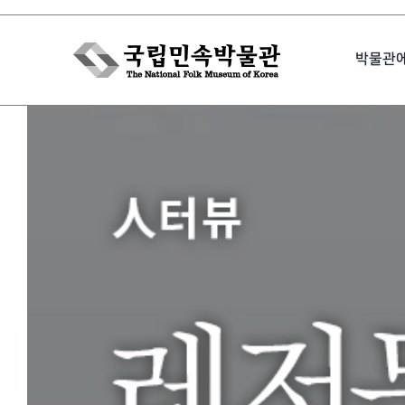
Skip
to
박물관
content