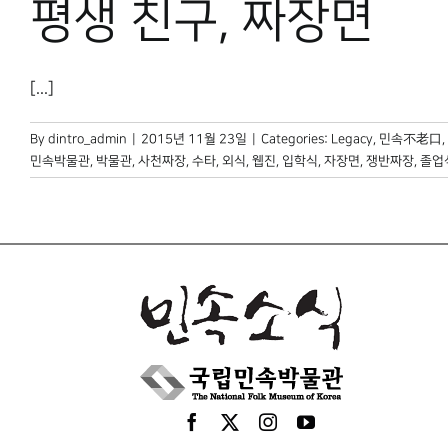
평생 친구, 짜장면
[...]
By
dintro_admin
|
2015년 11월 23일
|
Categories:
Legacy
,
민속不老口
,
민속박물관
,
박물관
,
사천짜장
,
수타
,
외식
,
웹진
,
입학식
,
자장면
,
쟁반짜장
,
졸업