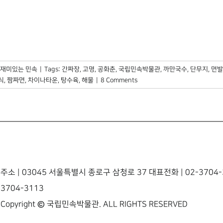
재미있는 민속
|
Tags:
간짜장
,
고명
,
공화춘
,
국립민속박물관
,
까만국수
,
단무지
,
면발
식
,
짬짜면
,
차이나타운
,
탕수육
,
해물
|
8 Comments
주소 | 03045 서울특별시 종로구 삼청로 37 대표전화 | 02-3704-3
3704-3113
Copyright © 국립민속박물관. ALL RIGHTS RESERVED