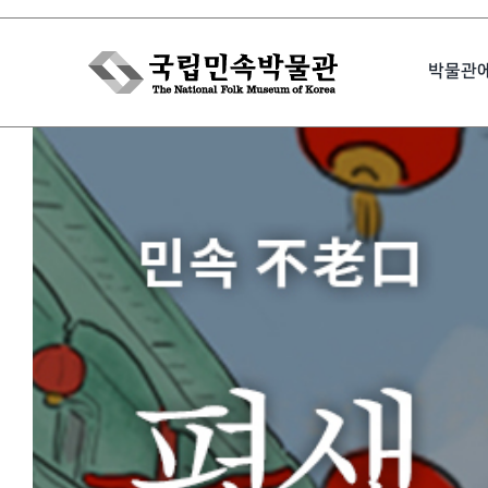
Skip
to
박물관
content