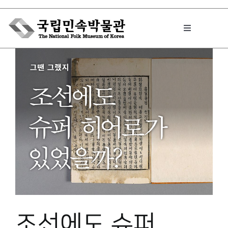
Skip
to
Toggle
content
Navigation
박물관에서는
민속이야기
민속 인사이드
원문보기 PDF
조선에도 슈퍼