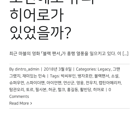
박물관 홈페이지
히어로가
있었을까?
최근 마블의 영화 「블랙 팬서」가 흥행 열풍을 일으키고 있다. 이 [...]
By
dintro_admin
|
2018년 3월 8일
|
Categories:
Legacy
,
그땐
그랬지
,
재미있는 민속
|
Tags:
박씨부인
,
병자호란
,
블랙팬서
,
소설
,
슈퍼우먼
,
스파이더맨
,
아이언맨
,
연산군
,
영웅
,
전우치
,
캡틴아메리카
,
탐관오리
,
토르
,
필사본
,
허균
,
헐크
,
홍길동
,
활빈당
,
히어로
|
0
Comments
Read More