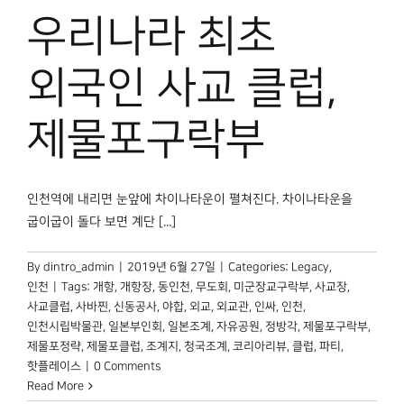
박물관 홈페이지
우리나라 최초
외국인 사교 클럽,
제물포구락부
인천역에 내리면 눈앞에 차이나타운이 펼쳐진다. 차이나타운을
굽이굽이 돌다 보면 계단 [...]
By
dintro_admin
|
2019년 6월 27일
|
Categories:
Legacy
,
인천
|
Tags:
개항
,
개항장
,
동인천
,
무도회
,
미군장교구락부
,
사교장
,
사교클럽
,
사바찐
,
신동공사
,
야합
,
외교
,
외교관
,
인싸
,
인천
,
인천시립박물관
,
일본부인회
,
일본조계
,
자유공원
,
정방각
,
제물포구락부
,
제물포정략
,
제물포클럽
,
조계지
,
청국조계
,
코리아리뷰
,
클럽
,
파티
,
핫플레이스
|
0 Comments
Read More