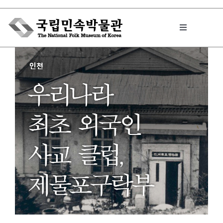
Skip
to
Toggle
content
Navigation
박물관에서는
민속이야기
민속 인사이드
원문보기 PDF