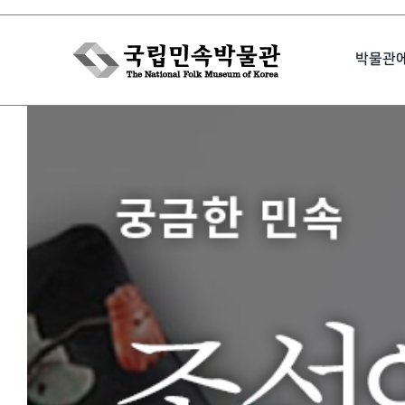
Skip
to
박물관
content