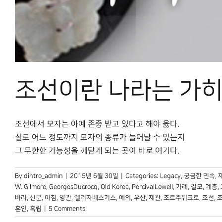
조선이란 나라는 가히 
조선에서 모자는 아예 존중 받고 있다고 해야 옳다.
실로 어느 정도까지 모자의 종류가 늘어날 수 있는지
그 무한한 가능성을 깨닫게 되는 곳이 바로 여기다.
By
dintro_admin
|
2015년 6월 30일
|
Categories:
Legacy
,
궁금한 민속
,
W. Gilmore
,
GeorgesDucrocq
,
Old Korea
,
PercivalLowell
,
가례
,
갈모
,
계층
,
바라
,
신분
,
아침
,
양관
,
엘리자베스키스
,
예의
,
우산
,
제관
,
조르주뒤크로
,
조선
,
혼인
,
흑립
|
5 Comments