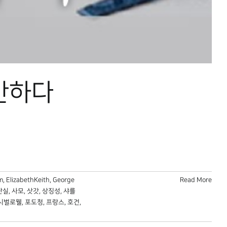
 만하다
m
,
ElizabethKeith
,
George
Read More
단실
,
사모
,
삿갓
,
상징성
,
샤를
시벌로웰
,
포도청
,
프랑스
,
호건
,