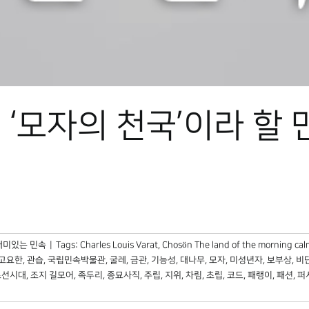
‘모자의 천국’이라 할
재미있는 민속
|
Tags:
Charles Louis Varat
,
Chosӧn The land of the morning cal
고요한
,
관습
,
국립민속박물관
,
굴레
,
금관
,
기능성
,
대나무
,
모자
,
미성년자
,
보부상
,
비
조선시대
,
조지 길모어
,
족두리
,
종묘사직
,
주립
,
지위
,
차림
,
초립
,
코드
,
패랭이
,
패션
,
퍼