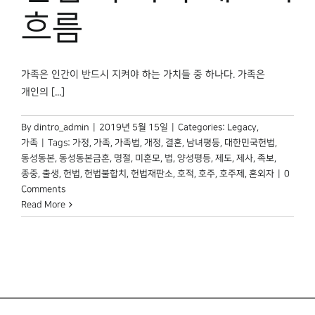
박물관 홈페이지
흐름
가족은 인간이 반드시 지켜야 하는 가치들 중 하나다. 가족은
개인의 [...]
By
dintro_admin
|
2019년 5월 15일
|
Categories:
Legacy
,
가족
|
Tags:
가정
,
가족
,
가족법
,
개정
,
결혼
,
남녀평등
,
대한민국헌법
,
동성동본
,
동성동본금혼
,
명절
,
미혼모
,
법
,
양성평등
,
제도
,
제사
,
족보
,
종중
,
출생
,
헌법
,
헌법불합치
,
헌법재판소
,
호적
,
호주
,
호주제
,
혼외자
|
0
Comments
Read More