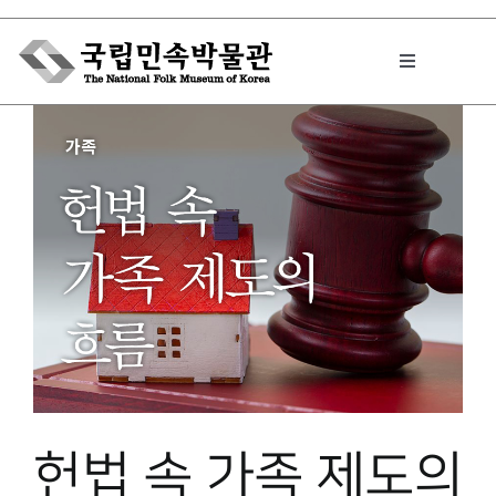
Skip
to
Toggle
content
Navigation
박물관에서는
민속이야기
민속 인사이드
원문보기 PDF
헌법 속 가족 제도의