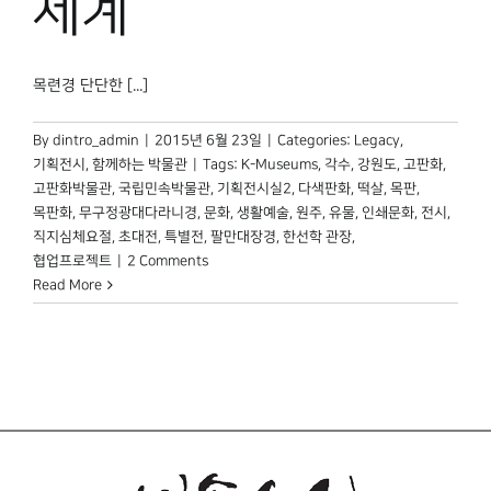
세계
목련경 단단한 [...]
By
dintro_admin
|
2015년 6월 23일
|
Categories:
Legacy
,
기획전시
,
함께하는 박물관
|
Tags:
K-Museums
,
각수
,
강원도
,
고판화
,
고판화박물관
,
국립민속박물관
,
기획전시실2
,
다색판화
,
떡살
,
목판
,
목판화
,
무구정광대다라니경
,
문화
,
생활예술
,
원주
,
유물
,
인쇄문화
,
전시
,
직지심체요절
,
초대전
,
특별전
,
팔만대장경
,
한선학 관장
,
협업프로젝트
|
2 Comments
Read More