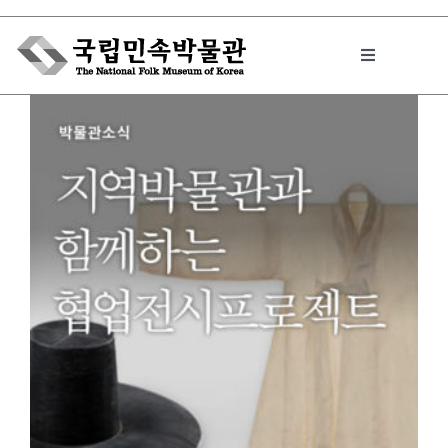
Skip
to
Toggle
content
Navigation
박물관에서는
민속이야기
민속 인사이드
원문보기 PDF