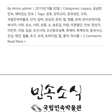
By
dintro_admin
|
2015년 9월 30일
|
Categories:
Legacy
,
궁금한
민속
,
재미있는 민속
|
Tags:
갖옷
,
갖저고리
,
경국대전
,
구의
,
국립민속박물관
,
단자
,
담비
,
당상관
,
돈피
,
말
,
명품
,
모피
,
반사초피이엄
,
부녀자
,
사피
,
상소
,
서피
,
성종
,
소
,
송준길
,
아얌
,
아청필단
,
안보
,
양성지
,
이민주
,
이엄
,
임금
,
조선시대
,
조선왕조실록
,
족제비
,
족제빗과
,
중국사신
,
진상
,
채견
,
철물
,
초구
,
초피
,
초피이엄
,
털
,
풍차
,
하사품
|
2 Comments
Read More