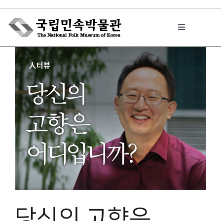
Skip
to
Toggle
content
Navigation
박물관에서는
민속이야기
민속 인사이드
원문보기 PDF
당신의 고향은