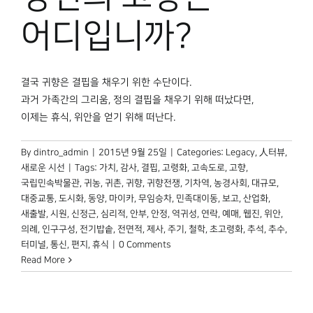
박물관 홈페이지
어디입니까?
결국 귀향은 결핍을 채우기 위한 수단이다.
과거 가족간의 그리움, 정의 결핍을 채우기 위해 떠났다면,
이제는 휴식, 위안을 얻기 위해 떠난다.
By
dintro_admin
|
2015년 9월 25일
|
Categories:
Legacy
,
人터뷰
,
새로운 시선
|
Tags:
가치
,
감사
,
결핍
,
고령화
,
고속도로
,
고향
,
국립민속박물관
,
귀농
,
귀촌
,
귀향
,
귀향전쟁
,
기차역
,
농경사회
,
대규모
,
대중교통
,
도시화
,
동양
,
마이카
,
무임승차
,
민족대이동
,
보고
,
산업화
,
새출발
,
시원
,
신정근
,
심리적
,
안부
,
안정
,
역귀성
,
연락
,
예매
,
웹진
,
위안
,
의례
,
인구구성
,
전기밥솥
,
전면적
,
제사
,
주기
,
철학
,
초고령화
,
추석
,
추수
,
터미널
,
통신
,
편지
,
휴식
|
0 Comments
Read More